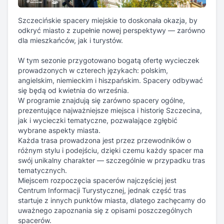
W tym sezonie przygotowano bogatą ofertę wycieczek
prowadzonych w czterech językach: polskim,
angielskim, niemieckim i hiszpańskim. Spacery odbywać
się będą od kwietnia do września.
W programie znajdują się zarówno spacery ogólne,
prezentujące najważniejsze miejsca i historię Szczecina,
jak i wycieczki tematyczne, pozwalające zgłębić
wybrane aspekty miasta.
Każda trasa prowadzona jest przez przewodników o
różnym stylu i podejściu, dzięki czemu każdy spacer ma
swój unikalny charakter — szczególnie w przypadku tras
tematycznych.
Miejscem rozpoczęcia spacerów najczęściej jest
Centrum Informacji Turystycznej, jednak część tras
startuje z innych punktów miasta, dlatego zachęcamy do
uważnego zapoznania się z opisami poszczególnych
spacerów.
Ceny udziału są zróżnicowane i zaczynają się od 40 zł
za osobę.
Rejestracja