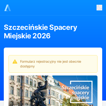
Szczecińskie Spacery
Miejskie 2026
Szczecińskie spacery miejskie to doskonała okazja, by
odkryć miasto z zupełnie nowej perspektywy — zarówno
dla mieszkańców, jak i turystów.