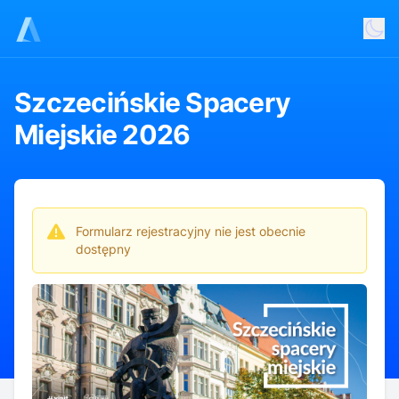
Szczecińskie Spacery
Miejskie 2026
Szczecińskie spacery miejskie to doskonała okazja, by
odkryć miasto z zupełnie nowej perspektywy — zarówno
dla mieszkańców, jak i turystów.