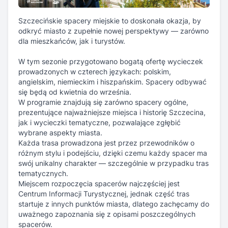
W tym sezonie przygotowano bogatą ofertę wycieczek
prowadzonych w czterech językach: polskim,
angielskim, niemieckim i hiszpańskim. Spacery odbywać
się będą od kwietnia do września.
W programie znajdują się zarówno spacery ogólne,
prezentujące najważniejsze miejsca i historię Szczecina,
jak i wycieczki tematyczne, pozwalające zgłębić
wybrane aspekty miasta.
Każda trasa prowadzona jest przez przewodników o
różnym stylu i podejściu, dzięki czemu każdy spacer ma
swój unikalny charakter — szczególnie w przypadku tras
tematycznych.
Miejscem rozpoczęcia spacerów najczęściej jest
Centrum Informacji Turystycznej, jednak część tras
startuje z innych punktów miasta, dlatego zachęcamy do
uważnego zapoznania się z opisami poszczególnych
spacerów.
Ceny udziału są zróżnicowane i zaczynają się od 40 zł
za osobę.
Rejestracja