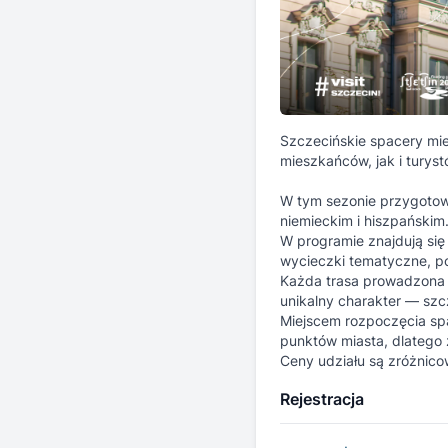
Szczecińskie spacery mie
mieszkańców, jak i turyst
W tym sezonie przygotow
niemieckim i hiszpańskim
W programie znajdują się 
wycieczki tematyczne, p
Każda trasa prowadzona j
unikalny charakter — sz
Miejscem rozpoczęcia spac
punktów miasta, dlatego
Ceny udziału są zróżnico
Rejestracja
07.08 | Nocne zwi
Przewodnik: Dawid Gaj