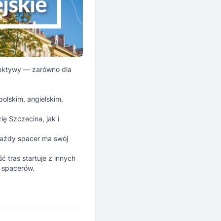
pektywy — zarówno dla
olskim, angielskim,
ię Szczecina, jak i
każdy spacer ma swój
 tras startuje z innych
h spacerów.
Zarejestruj się