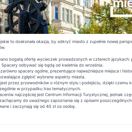
jskie to doskonała okazja, by odkryć miasto z zupełnie nowej pers
ów.
ano bogatą ofertę wycieczek prowadzonych w czterech językach: p
. Spacery odbywać się będą od kwietnia do września.
zarówno spacery ogólne, prezentujące najważniejsze miejsca i histor
ozwalające zgłębić wybrane aspekty miasta.
est przez przewodników o różnym stylu i podejściu, dzięki czemu 
czególnie w przypadku tras tematycznych.
erów najczęściej jest Centrum Informacji Turystycznej, jednak część
 zachęcamy do uważnego zapoznania się z opisami poszczególnyc
wane i zaczynają się od 40 zł za osobę.
edzanie miasta - Szczecin w pigułce (g. 20:00)
kowski