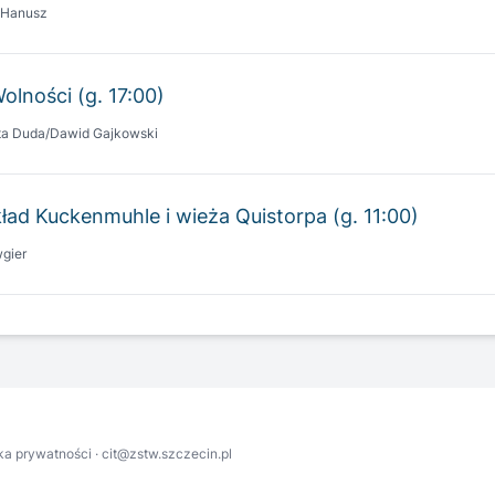
Wolności (g. 17:00)
ta Duda/Dawid Gajkowski
ład Kuckenmuhle i wieża Quistorpa (g. 11:00)
gier
yka prywatności
·
cit@zstw.szczecin.pl