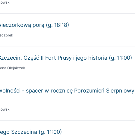
wieczorkową porą (g. 18:18)
eczorek
czecin. Część II Fort Prusy i jego historia (g. 11:00)
ena Olejniczak
wolności - spacer w rocznicę Porozumień Sierpniow
kowski
ego Szczecina (g. 11:00)
a Olszowska