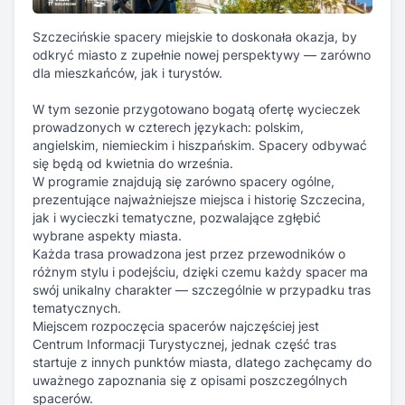
W tym sezonie przygotowano bogatą ofertę wycieczek
prowadzonych w czterech językach: polskim,
angielskim, niemieckim i hiszpańskim. Spacery odbywać
się będą od kwietnia do września.
W programie znajdują się zarówno spacery ogólne,
prezentujące najważniejsze miejsca i historię Szczecina,
jak i wycieczki tematyczne, pozwalające zgłębić
wybrane aspekty miasta.
Każda trasa prowadzona jest przez przewodników o
różnym stylu i podejściu, dzięki czemu każdy spacer ma
swój unikalny charakter — szczególnie w przypadku tras
tematycznych.
Miejscem rozpoczęcia spacerów najczęściej jest
Centrum Informacji Turystycznej, jednak część tras
startuje z innych punktów miasta, dlatego zachęcamy do
uważnego zapoznania się z opisami poszczególnych
spacerów.
Ceny udziału są zróżnicowane i zaczynają się od 40 zł
za osobę.
Rejestracja