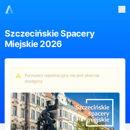
Szczecińskie Spacery
Miejskie 2026
Szczecińskie spacery miejskie to doskonała okazja, by
odkryć miasto z zupełnie nowej perspektywy — zarówno
dla mieszkańców, jak i turystów.