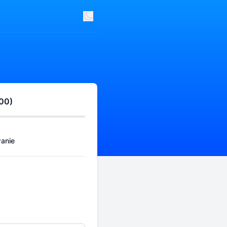
:00)
anie