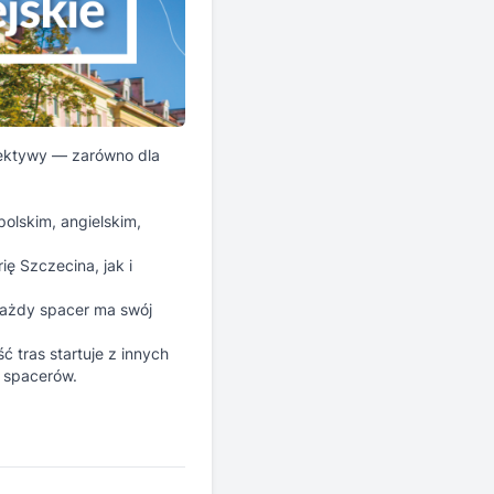
pektywy — zarówno dla
olskim, angielskim,
ię Szczecina, jak i
każdy spacer ma swój
 tras startuje z innych
h spacerów.
Zarejestruj się