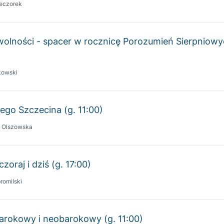
wolności - spacer w rocznicę Porozumień Sierpniow
kowski
ego Szczecina (g. 11:00)
a Olszowska
zoraj i dziś (g. 17:00)
romilski
barokowy i neobarokowy (g. 11:00)
ral