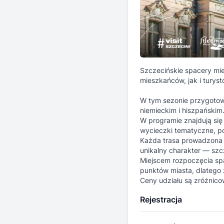
Szczecińskie spacery mie
mieszkańców, jak i turyst
W tym sezonie przygotow
niemieckim i hiszpańskim
W programie znajdują się 
wycieczki tematyczne, p
Każda trasa prowadzona j
unikalny charakter — sz
Miejscem rozpoczęcia spac
punktów miasta, dlatego
Ceny udziału są zróżnico
Rejestracja
09.08 | Marynarski
Przewodniczka: Magda