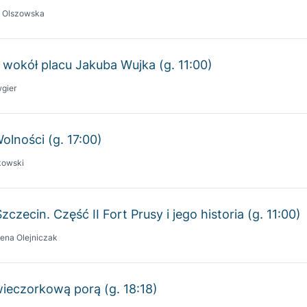
 wokół placu Jakuba Wujka (g. 11:00)
gier
Wolności (g. 17:00)
kowski
czecin. Część II Fort Prusy i jego historia (g. 11:00)
ena Olejniczak
wieczorkową porą (g. 18:18)
eczorek