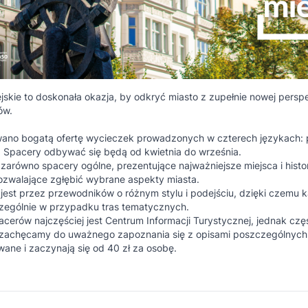
jskie to doskonała okazja, by odkryć miasto z zupełnie nowej pers
ów.
ano bogatą ofertę wycieczek prowadzonych w czterech językach: p
. Spacery odbywać się będą od kwietnia do września.
zarówno spacery ogólne, prezentujące najważniejsze miejsca i histor
ozwalające zgłębić wybrane aspekty miasta.
est przez przewodników o różnym stylu i podejściu, dzięki czemu 
czególnie w przypadku tras tematycznych.
erów najczęściej jest Centrum Informacji Turystycznej, jednak część
 zachęcamy do uważnego zapoznania się z opisami poszczególnyc
wane i zaczynają się od 40 zł za osobę.
e opowieści (g. 11:00)
 Hanusz