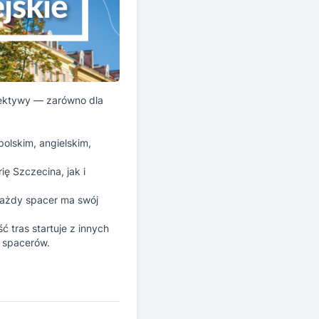
pektywy — zarówno dla
olskim, angielskim,
ię Szczecina, jak i
każdy spacer ma swój
 tras startuje z innych
h spacerów.
Zarejestruj się