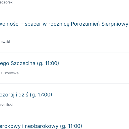
wolności - spacer w rocznicę Porozumień Sierpniow
kowski
ego Szczecina (g. 11:00)
a Olszowska
zoraj i dziś (g. 17:00)
romilski
barokowy i neobarokowy (g. 11:00)
ral