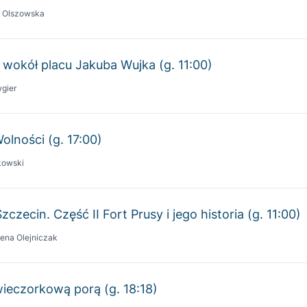
 wokół placu Jakuba Wujka (g. 11:00)
gier
Wolności (g. 17:00)
kowski
czecin. Część II Fort Prusy i jego historia (g. 11:00)
ena Olejniczak
wieczorkową porą (g. 18:18)
eczorek