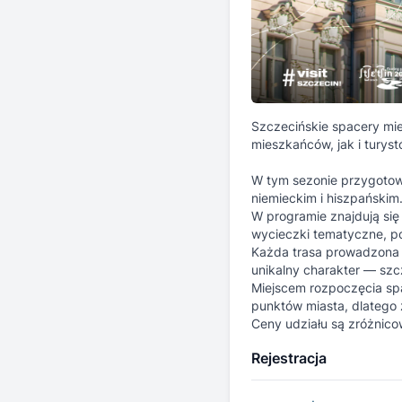
Szczecińskie spacery mie
mieszkańców, jak i turyst
W tym sezonie przygotow
niemieckim i hiszpańskim
W programie znajdują się 
wycieczki tematyczne, p
Każda trasa prowadzona j
unikalny charakter — sz
Miejscem rozpoczęcia spac
punktów miasta, dlatego
Ceny udziału są zróżnico
Rejestracja
09.08 | Marynarski
Przewodniczka: Magda