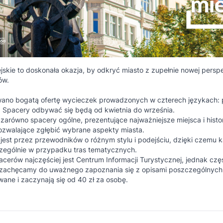
jskie to doskonała okazja, by odkryć miasto z zupełnie nowej pers
ów.
ano bogatą ofertę wycieczek prowadzonych w czterech językach: p
. Spacery odbywać się będą od kwietnia do września.
zarówno spacery ogólne, prezentujące najważniejsze miejsca i histor
ozwalające zgłębić wybrane aspekty miasta.
est przez przewodników o różnym stylu i podejściu, dzięki czemu 
czególnie w przypadku tras tematycznych.
erów najczęściej jest Centrum Informacji Turystycznej, jednak część
 zachęcamy do uważnego zapoznania się z opisami poszczególnyc
wane i zaczynają się od 40 zł za osobę.
e opowieści (g. 11:00)
 Hanusz