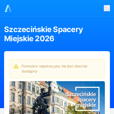
Szczecińskie Spacery
Miejskie 2026
Szczecińskie spacery miejskie to doskonała okazja, by
odkryć miasto z zupełnie nowej perspektywy — zarówno
dla mieszkańców, jak i turystów.