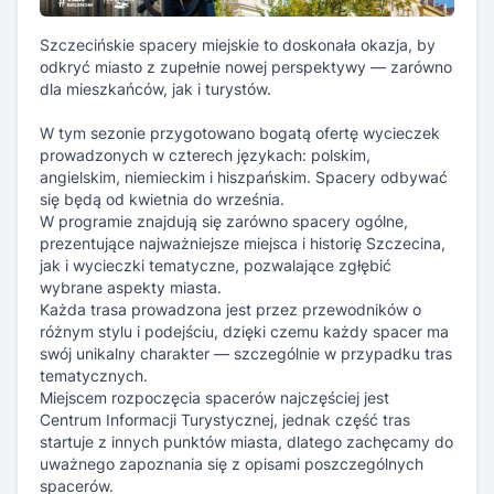
W tym sezonie przygotowano bogatą ofertę wycieczek
prowadzonych w czterech językach: polskim,
angielskim, niemieckim i hiszpańskim. Spacery odbywać
się będą od kwietnia do września.
W programie znajdują się zarówno spacery ogólne,
prezentujące najważniejsze miejsca i historię Szczecina,
jak i wycieczki tematyczne, pozwalające zgłębić
wybrane aspekty miasta.
Każda trasa prowadzona jest przez przewodników o
różnym stylu i podejściu, dzięki czemu każdy spacer ma
swój unikalny charakter — szczególnie w przypadku tras
tematycznych.
Miejscem rozpoczęcia spacerów najczęściej jest
Centrum Informacji Turystycznej, jednak część tras
startuje z innych punktów miasta, dlatego zachęcamy do
uważnego zapoznania się z opisami poszczególnych
spacerów.
Ceny udziału są zróżnicowane i zaczynają się od 40 zł
za osobę.
Rejestracja