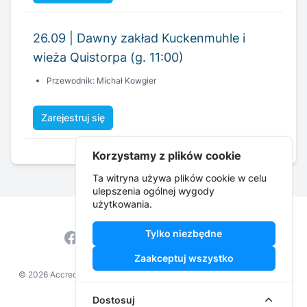
Przewodnik: Michał Kowgier
Zarejestruj się
Korzystamy z plików cookie
Ta witryna używa plików cookie w celu
ulepszenia ogólnej wygody
użytkowania.
Tylko niezbędne
Facebook
Instagram
YouTube
Zaakceptuj wszystko
© 2026 Accredi ·
Regulamin wydarzenia
·
Regulamin serwisu
·
Polityka
prywatności
·
cit@zstw.szczecin.pl
Dostosuj