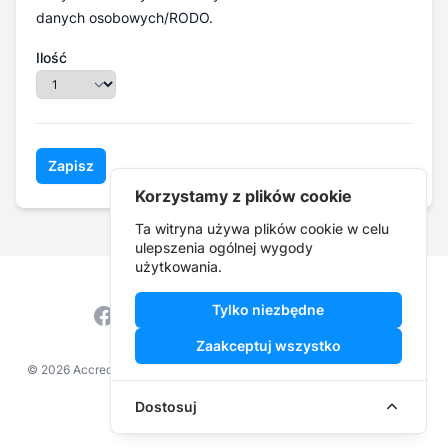
danych osobowych/RODO.
Ilość
Zapisz
Korzystamy z plików cookie
Ta witryna używa plików cookie w celu
ulepszenia ogólnej wygody
użytkowania.
Tylko niezbędne
Facebook
Instagram
YouTube
Zaakceptuj wszystko
© 2026 Accredi ·
Regulamin wydarzenia
·
Regulamin serwisu
·
Polityka
prywatności
·
cit@zstw.szczecin.pl
Dostosuj